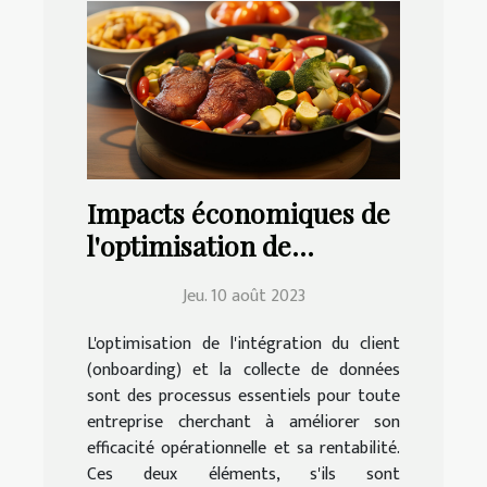
Impacts économiques de
l'optimisation de
l'onboarding client et de
Jeu. 10 août 2023
la collecte de données
L'optimisation de l'intégration du client
(onboarding) et la collecte de données
sont des processus essentiels pour toute
entreprise cherchant à améliorer son
efficacité opérationnelle et sa rentabilité.
Ces deux éléments, s'ils sont