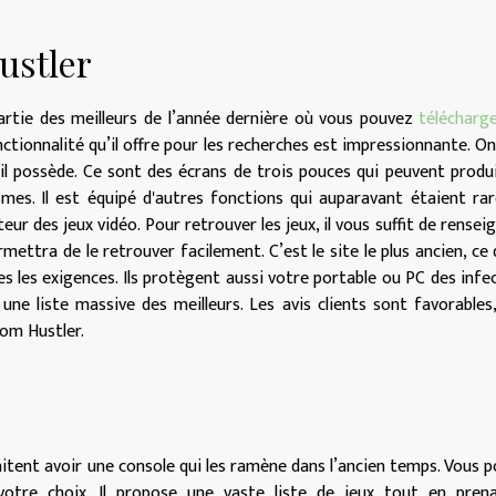
ustler
artie des meilleurs de l’année dernière où vous pouvez
télécharg
nctionnalité qu’il offre pour les recherches est impressionnante. On
il possède. Ce sont des écrans de trois pouces qui peuvent produ
mes. Il est équipé d'autres fonctions qui auparavant étaient ra
teur des jeux vidéo. Pour retrouver les jeux, il vous suffit de renseig
ettra de le retrouver facilement. C’est le site le plus ancien, ce q
 les exigences. Ils protègent aussi votre portable ou PC des infe
z une liste massive des meilleurs. Les avis clients sont favorables
rom Hustler.
haitent avoir une console qui les ramène dans l’ancien temps. Vous 
votre choix. Il propose une vaste liste de jeux tout en prena