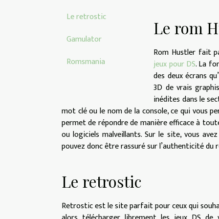
Le retrostic
Le rom H
Gamulator
Rom Hustler fait p
Romsmania
jeux pour DS
. La fo
des deux écrans qu’
3D de vrais graphis
inédites dans le sec
mot clé ou le nom de la console, ce qui vous perm
permet de répondre de manière efficace à toutes
ou logiciels malveillants. Sur le site, vous ave
pouvez donc être rassuré sur l’authenticité du 
Le retrostic
Retrostic est le site parfait pour ceux qui sou
alors télécharger librement les jeux DS de 