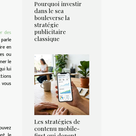
Pourquoi investir
dans le sea
bouleverse la
stratégie
publicitaire
er des
classique
 parle
ire en
res ou
ner le
ui lui
ctions
, vous
Les stratégies de
pouvez
contenu mobile-
nt le
first qui dopent