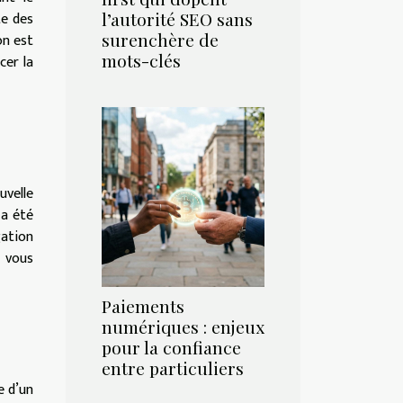
te des
l’autorité SEO sans
surenchère de
on est
mots-clés
cer la
uvelle
 a été
gation
i vous
Paiements
numériques : enjeux
pour la confiance
entre particuliers
e d’un