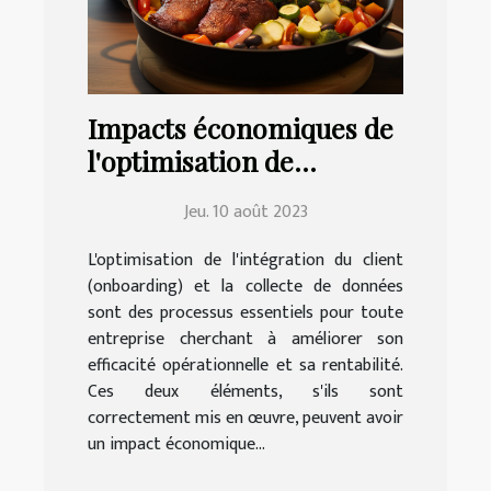
Impacts économiques de
l'optimisation de
l'onboarding client et de
Jeu. 10 août 2023
la collecte de données
L'optimisation de l'intégration du client
(onboarding) et la collecte de données
sont des processus essentiels pour toute
entreprise cherchant à améliorer son
efficacité opérationnelle et sa rentabilité.
Ces deux éléments, s'ils sont
correctement mis en œuvre, peuvent avoir
un impact économique...