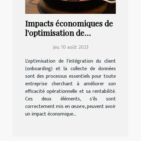
Impacts économiques de
l'optimisation de
l'onboarding client et de
Jeu. 10 août 2023
la collecte de données
L'optimisation de l'intégration du client
(onboarding) et la collecte de données
sont des processus essentiels pour toute
entreprise cherchant à améliorer son
efficacité opérationnelle et sa rentabilité.
Ces deux éléments, s'ils sont
correctement mis en œuvre, peuvent avoir
un impact économique...