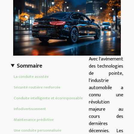
Avec l'avènement
Sommaire
des technologies
de pointe,
La conduite assistée
l'industrie
automobile a
Sécurité routière renforcée
connu une
Conduite intelligente et écoresponsable
révolution
majeure au
Infodivertissement
cours des
Maintenance prédictive
dernières
décennies. Les
Une conduite personnalisée