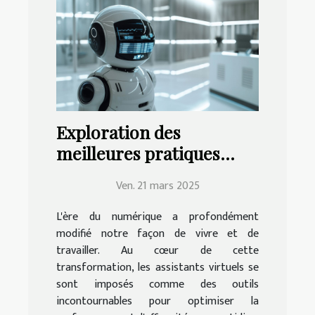
Exploration des
meilleures pratiques
pour la mise en place
Ven. 21 mars 2025
d'un assistant virtuel
efficace
L'ère du numérique a profondément
modifié notre façon de vivre et de
travailler. Au cœur de cette
transformation, les assistants virtuels se
sont imposés comme des outils
incontournables pour optimiser la