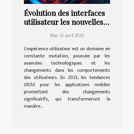
Évolution des interfaces
utilisateur les nouvelles
tendances UX/UI pour
Mar. 15 avril 2025
applications mobiles en
2023
L'expérience utilisateur est un domaine en
constante mutation, poussée par les
avancées technologiques et les
changements dans les comportements
des utilisateurs. En 2023, les tendances
UX/UI pour les applications mobiles
promettent des changements
significatifs, qui transformeront la
manière...