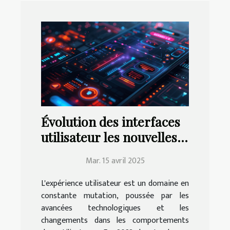
Évolution des interfaces
utilisateur les nouvelles
tendances UX/UI pour
Mar. 15 avril 2025
applications mobiles en
2023
L'expérience utilisateur est un domaine en
constante mutation, poussée par les
avancées technologiques et les
changements dans les comportements