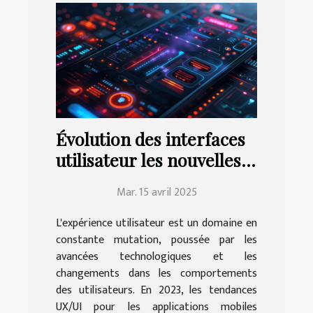
Évolution des interfaces
utilisateur les nouvelles
tendances UX/UI pour
Mar. 15 avril 2025
applications mobiles en
2023
L'expérience utilisateur est un domaine en
constante mutation, poussée par les
avancées technologiques et les
changements dans les comportements
des utilisateurs. En 2023, les tendances
UX/UI pour les applications mobiles