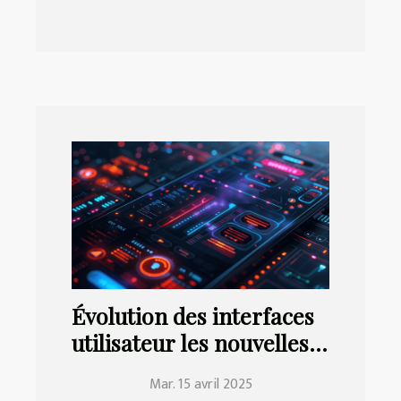
Évolution des interfaces
utilisateur les nouvelles
tendances UX/UI pour
Mar. 15 avril 2025
applications mobiles en