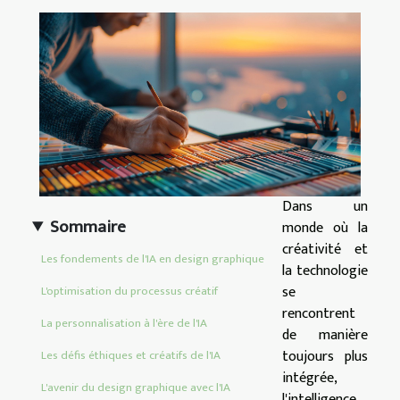
Dans un
Sommaire
monde où la
créativité et
Les fondements de l'IA en design graphique
la technologie
se
L'optimisation du processus créatif
rencontrent
La personnalisation à l'ère de l'IA
de manière
toujours plus
Les défis éthiques et créatifs de l'IA
intégrée,
L'avenir du design graphique avec l'IA
l'intelligence