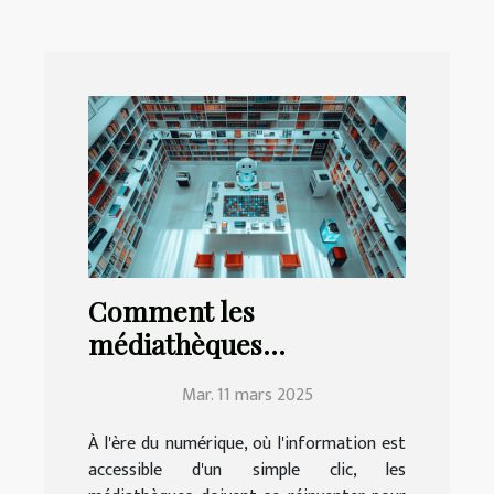
Comment les
médiathèques
modernisent leurs
Mar. 11 mars 2025
services avec
l'intelligence artificielle
À l'ère du numérique, où l'information est
accessible d'un simple clic, les