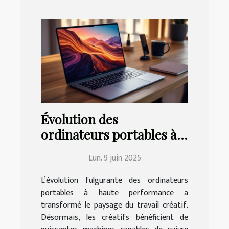
Évolution des
ordinateurs portables à
haute performance et
Lun. 9 juin 2025
leur impact sur le travail
créatif
L’évolution fulgurante des ordinateurs
portables à haute performance a
transformé le paysage du travail créatif.
Désormais, les créatifs bénéficient de