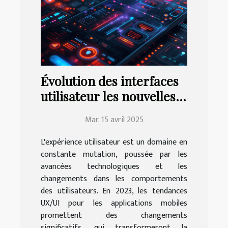
Évolution des interfaces
utilisateur les nouvelles
tendances UX/UI pour
Mar. 15 avril 2025
applications mobiles en
2023
L'expérience utilisateur est un domaine en
constante mutation, poussée par les
avancées technologiques et les
changements dans les comportements
des utilisateurs. En 2023, les tendances
UX/UI pour les applications mobiles
promettent des changements
significatifs, qui transformeront la