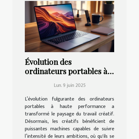
Évolution des
ordinateurs portables à
haute performance et
Lun. 9 juin 2025
leur impact sur le travail
créatif
L’évolution fulgurante des ordinateurs
portables à haute performance a
transformé le paysage du travail créatif.
Désormais, les créatifs bénéficient de
puissantes machines capables de suivre
l’intensité de leurs ambitions, où qu'ils se