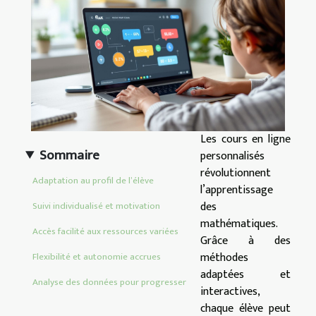
Les cours en ligne
Sommaire
personnalisés
révolutionnent
Adaptation au profil de l’élève
l’apprentissage
des
Suivi individualisé et motivation
mathématiques.
Accès facilité aux ressources variées
Grâce à des
méthodes
Flexibilité et autonomie accrues
adaptées et
Analyse des données pour progresser
interactives,
chaque élève peut