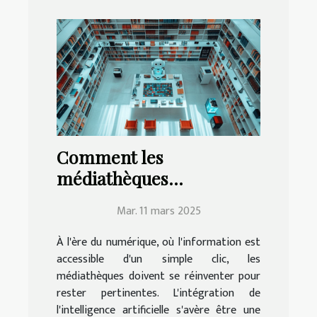
Comment les
médiathèques
modernisent leurs
Mar. 11 mars 2025
services avec
l'intelligence artificielle
À l'ère du numérique, où l'information est
accessible d'un simple clic, les
médiathèques doivent se réinventer pour
rester pertinentes. L'intégration de
l'intelligence artificielle s'avère être une