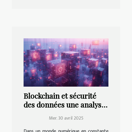
Blockchain et sécurité
des données une analyse
approfondie des
Mer. 30 avril 2025
technologies émergentes
Dans un monde numérique en constante