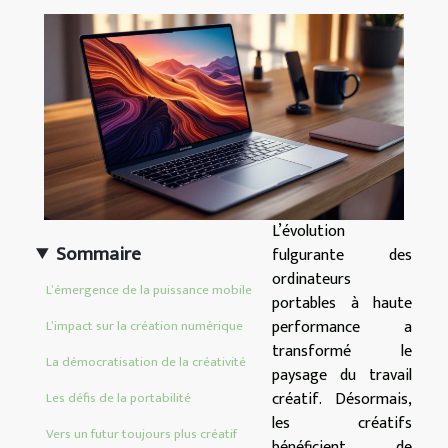
L’évolution
Sommaire
fulgurante des
ordinateurs
L’émergence de la puissance mobile
portables à haute
performance a
L’impact sur la création numérique
transformé le
La démocratisation de la créativité
paysage du travail
créatif. Désormais,
Les défis de la portabilité
les créatifs
Vers un futur toujours plus créatif
bénéficient de