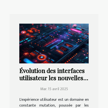
Évolution des interfaces
utilisateur les nouvelles
tendances UX/UI pour
Mar. 15 avril 2025
applications mobiles en
2023
L'expérience utilisateur est un domaine en
constante mutation, poussée par les