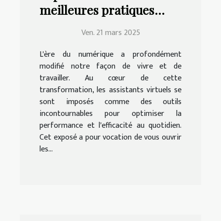
meilleures pratiques
pour la mise en place
Ven. 21 mars 2025
d'un assistant virtuel
efficace
L'ère du numérique a profondément
modifié notre façon de vivre et de
travailler. Au cœur de cette
transformation, les assistants virtuels se
sont imposés comme des outils
incontournables pour optimiser la
performance et l'efficacité au quotidien.
Cet exposé a pour vocation de vous ouvrir
les...