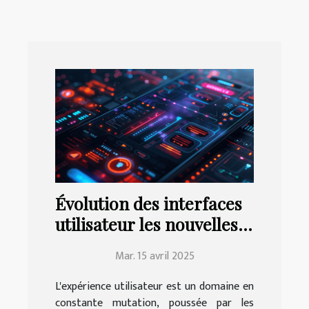
Évolution des interfaces
utilisateur les nouvelles
tendances UX/UI pour
Mar. 15 avril 2025
applications mobiles en
2023
L'expérience utilisateur est un domaine en
constante mutation, poussée par les