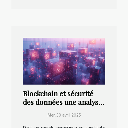
Blockchain et sécurité
des données une analyse
approfondie des
Mer. 30 avril 2025
technologies émergentes
Dans un monde numérique en constante