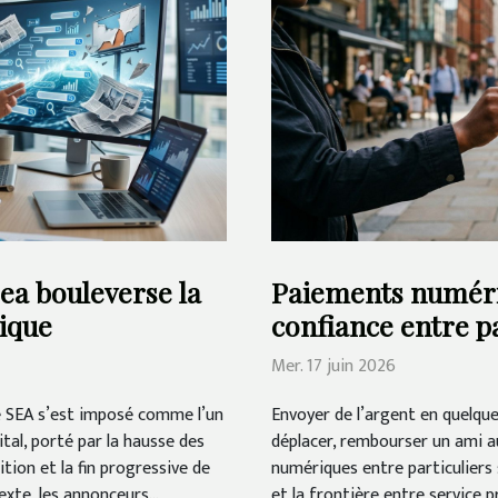
sea bouleverse la
Paiements numériq
sique
confiance entre pa
Mer. 17 juin 2026
e SEA s’est imposé comme l’un
Envoyer de l’argent en quelqu
ital, porté par la hausse des
déplacer, rembourser un ami au
ition et la fin progressive de
numériques entre particuliers s
exte, les annonceurs...
et la frontière entre service 