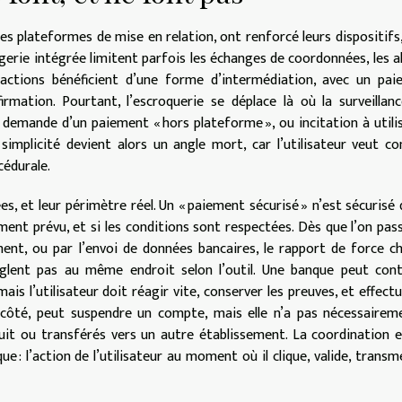
les plateformes de mise en relation, ont renforcé leurs dispositifs
erie intégrée limitent parfois les échanges de coordonnées, les a
nsactions bénéficient d’une forme d’intermédiation, avec un pa
firmation. Pourtant, l’escroquerie se déplace là où la surveillan
 demande d’un paiement « hors plateforme », ou incitation à utili
implicité devient alors un angle mort, car l’utilisateur veut co
cédurale.
es, et leur périmètre réel. Un « paiement sécurisé » n’est sécurisé 
ement prévu, et si les conditions sont respectées. Dès que l’on pas
ent, ou par l’envoi de données bancaires, le rapport de force c
règlent pas au même endroit selon l’outil. Une banque peut con
is l’utilisateur doit réagir vite, conserver les preuves, et effectu
côté, peut suspendre un compte, mais elle n’a pas nécessairem
uit ou transférés vers un autre établissement. La coordination e
ue : l’action de l’utilisateur au moment où il clique, valide, transm