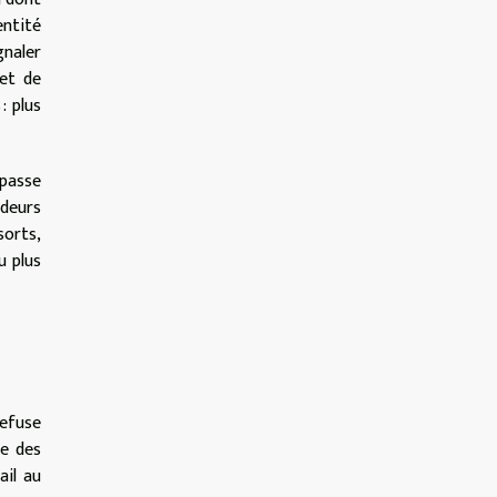
entité
naler
et de
: plus
 passe
udeurs
sorts,
u plus
refuse
de des
ail au