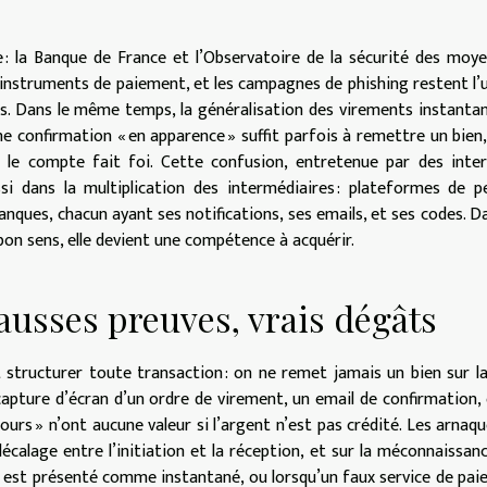
e : la Banque de France et l’Observatoire de la sécurité des moy
instruments de paiement, et les campagnes de phishing restent l’
. Dans le même temps, la généralisation des virements instanta
une confirmation « en apparence » suffit parfois à remettre un bien,
r le compte fait foi. Cette confusion, entretenue par des inte
i dans la multiplication des intermédiaires : plateformes de p
nques, chacun ayant ses notifications, ses emails, et ses codes. D
 bon sens, elle devient une compétence à acquérir.
ausses preuves, vrais dégâts
t structurer toute transaction : on ne remet jamais un bien sur l
 capture d’écran d’un ordre de virement, un email de confirmation,
rs » n’ont aucune valeur si l’argent n’est pas crédité. Les arnaqu
calage entre l’initiation et la réception, et sur la méconnaissan
e est présenté comme instantané, ou lorsqu’un faux service de pa