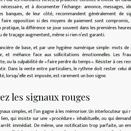
si nécessaire, et à documenter l’échange : annonce, messages, id
 Les banques, de leur côté, recommandent généralement de sig
 faire opposition si des moyens de paiement sont compromis, 
n pratique, la différence se joue souvent dans les premières heures 
 ou de traçage augmentent, même si rien n’est garanti.
inancière de base, et par une hygiène numérique simple : mots de
ur, et méfiance face aux sollicitations émotionnelles. Les fra
te, ou la culpabilité de « faire perdre du temps ». Résister à ces res
tir. Dans la vente entre particuliers, le rythme doit rester celui d
dité, lorsqu’elle est imposée, est rarement un bon signe.
rez les signaux rouges
naux simples, et l’on gagne à les mémoriser. Un interlocuteur qui 
ien, qui insiste sur une « procédure » inhabituelle, ou qui deman
 arrêt immédiat. De même, une notification trop parfaite, un em