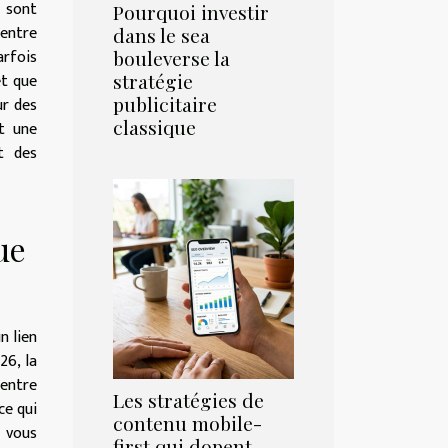
 sont
Pourquoi investir
 entre
dans le sea
rfois
bouleverse la
et que
stratégie
publicitaire
ur des
classique
et une
t des
ue
n lien
26, la
 entre
Les stratégies de
ce qui
contenu mobile-
n vous
first qui dopent