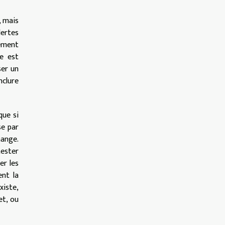
, mais
lertes
iement
ce est
ser un
nclure
que si
se par
hange.
tester
er les
ent la
xiste,
et, ou