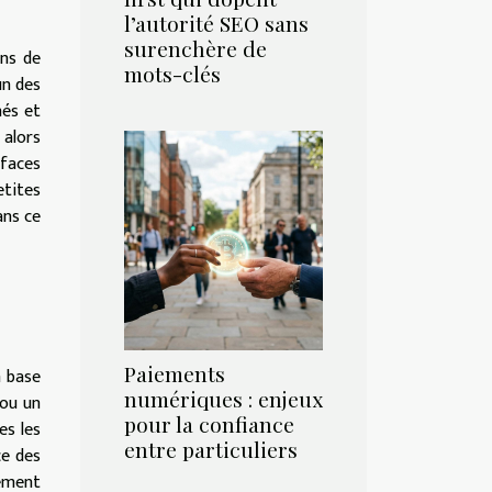
l’autorité SEO sans
surenchère de
ens de
mots-clés
un des
nés et
 alors
rfaces
etites
ans ce
Paiements
a base
numériques : enjeux
 ou un
pour la confiance
es les
entre particuliers
ce des
iement