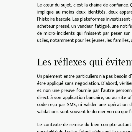
Le cœur du sujet, c’est la chaîne de confiance. 
implique au moins deux identités, deux apparei
l’histoire bascule. Les plateformes investissent 
acheteur pressé, un vendeur fatigué, une notific
de micro-incidents qui finissent par peser su
utiles, notamment pour les jeunes, les familles,
Les réflexes qui évite
Un paiement entre particuliers n’a pas besoin d
être appliqué sans négociation. D’abord, vérifi
et non une preuve fournie par l’autre personne.
direct à son application bancaire, ou au site o
code reçu par SMS, ni valider une opération d’a
validations sont souvent le dernier verrou que l’
Le contexte de remise du bien compte autant q
possibilité de tester l’objet réduisent la pressi