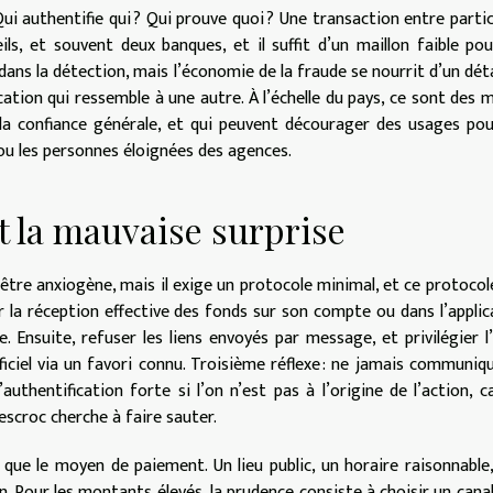
Qui authentifie qui ? Qui prouve quoi ? Une transaction entre partic
ls, et souvent deux banques, et il suffit d’un maillon faible po
dans la détection, mais l’économie de la fraude se nourrit d’un détai
ation qui ressemble à une autre. À l’échelle du pays, ce sont des mi
r la confiance générale, et qui peuvent décourager des usages po
 ou les personnes éloignées des agences.
nt la mauvaise surprise
’être anxiogène, mais il exige un protocole minimal, et ce protocol
er la réception effective des fonds sur son compte ou dans l’applic
 Ensuite, refuser les liens envoyés par message, et privilégier l
fficiel via un favori connu. Troisième réflexe : ne jamais communiq
uthentification forte si l’on n’est pas à l’origine de l’action, c
escroc cherche à faire sauter.
ue le moyen de paiement. Un lieu public, un horaire raisonnable,
on. Pour les montants élevés, la prudence consiste à choisir un cana