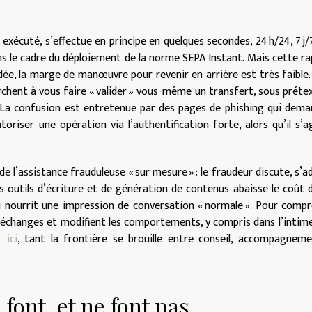
exécuté, s’effectue en principe en quelques secondes, 24 h/24, 7 j/7,
ans le cadre du déploiement de la norme SEPA Instant. Mais cette ra
idée, la marge de manœuvre pour revenir en arrière est très faible.
erchent à vous faire « valider » vous-même un transfert, sous préte
t. La confusion est entretenue par des pages de phishing qui dem
toriser une opération via l’authentification forte, alors qu’il s’a
e l’assistance frauduleuse « sur mesure » : le fraudeur discute, s’a
s outils d’écriture et de génération de contenus abaisse le coût 
qui nourrit une impression de conversation « normale ». Pour comp
 échanges et modifient les comportements, y compris dans l’intime
 ici
, tant la frontière se brouille entre conseil, accompagnem
font, et ne font pas