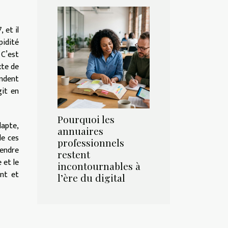
 et il
pidité
 C’est
xte de
andent
git en
Pourquoi les
dapte,
annuaires
de ces
professionnels
rendre
restent
 et le
incontournables à
ent et
l’ère du digital