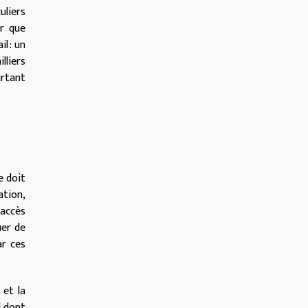
uliers
ur que
l : un
lliers
urtant
e doit
ation,
’accès
uer de
ar ces
 et la
l dont