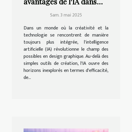
avantages de l'IA dans
l'amélioration des
Sam. 3 mai 2025
compétences en design
graphique
Dans un monde où la créativité et la
technologie se rencontrent de manière
toujours plus intégrée, l'intelligence
artificielle (IA) révolutionne le champ des
possibles en design graphique. Au-delà des
simples outils de création, l'IA ouvre des
horizons inexplorés en termes d'efficacité,
de...