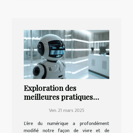
Exploration des
meilleures pratiques
pour la mise en place
Ven. 21 mars 2025
d'un assistant virtuel
efficace
L'ère du numérique a profondément
modifié notre façon de vivre et de