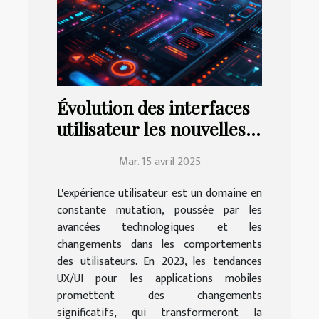
Évolution des interfaces
utilisateur les nouvelles
tendances UX/UI pour
Mar. 15 avril 2025
applications mobiles en
2023
L'expérience utilisateur est un domaine en
constante mutation, poussée par les
avancées technologiques et les
changements dans les comportements
des utilisateurs. En 2023, les tendances
UX/UI pour les applications mobiles
promettent des changements
significatifs, qui transformeront la