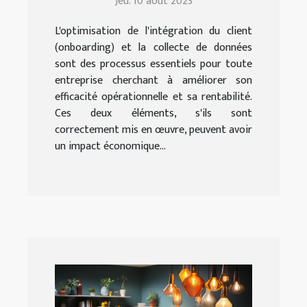
Jeu. 10 août 2023
la collecte de données
L'optimisation de l'intégration du client
(onboarding) et la collecte de données
sont des processus essentiels pour toute
entreprise cherchant à améliorer son
efficacité opérationnelle et sa rentabilité.
Ces deux éléments, s'ils sont
correctement mis en œuvre, peuvent avoir
un impact économique...