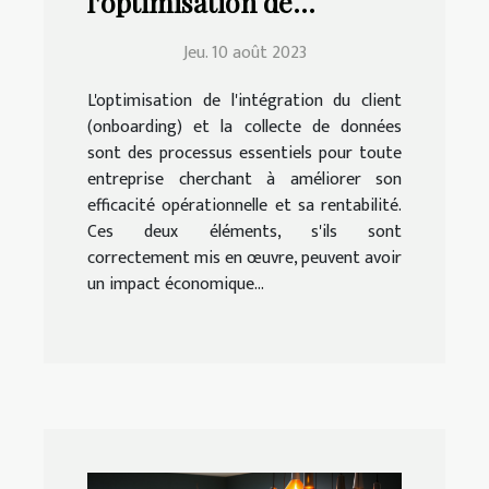
l'optimisation de
l'onboarding client et de
Jeu. 10 août 2023
la collecte de données
L'optimisation de l'intégration du client
(onboarding) et la collecte de données
sont des processus essentiels pour toute
entreprise cherchant à améliorer son
efficacité opérationnelle et sa rentabilité.
Ces deux éléments, s'ils sont
correctement mis en œuvre, peuvent avoir
un impact économique...