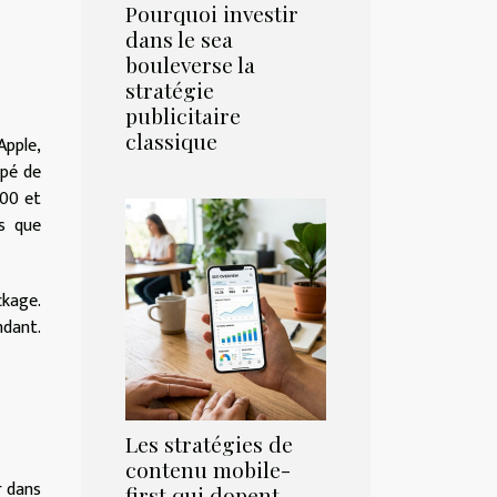
Pourquoi investir
dans le sea
bouleverse la
stratégie
publicitaire
classique
Apple,
ipé de
200 et
s que
ckage.
ndant.
Les stratégies de
contenu mobile-
r dans
first qui dopent