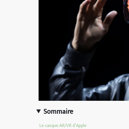
Sommaire
Le casque AR/VR d’Apple