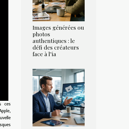
Images générées ou
photos
authentiques : le
défi des créateurs
face à l’ia
s ces
pple,
uvelle
asques