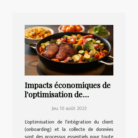
Impacts économiques de
l'optimisation de
l'onboarding client et de
Jeu. 10 août 2023
la collecte de données
L'optimisation de l'intégration du client
(onboarding) et la collecte de données
sont des processus essentiels pour toute