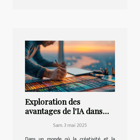
Exploration des
avantages de l'IA dans
l'amélioration des
Sam. 3 mai 2025
compétences en design
graphique
Dans un monde où la créativité et la