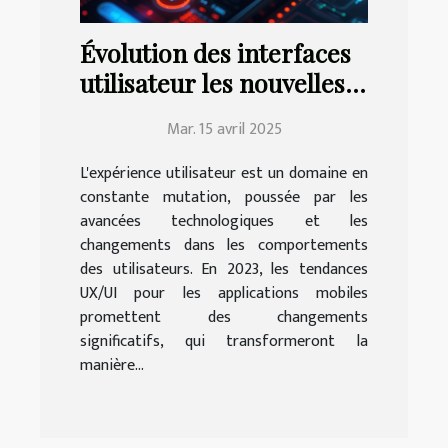
Évolution des interfaces
utilisateur les nouvelles
tendances UX/UI pour
Mar. 15 avril 2025
applications mobiles en
2023
L'expérience utilisateur est un domaine en
constante mutation, poussée par les
avancées technologiques et les
changements dans les comportements
des utilisateurs. En 2023, les tendances
UX/UI pour les applications mobiles
promettent des changements
significatifs, qui transformeront la
manière...