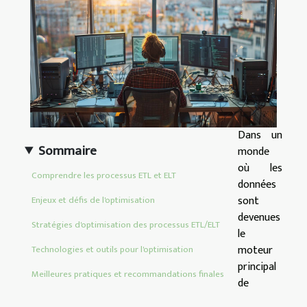
Dans un
Sommaire
monde
où les
Comprendre les processus ETL et ELT
données
sont
Enjeux et défis de l'optimisation
devenues
Stratégies d'optimisation des processus ETL/ELT
le
moteur
Technologies et outils pour l'optimisation
principal
Meilleures pratiques et recommandations finales
de