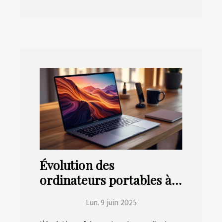
Évolution des
ordinateurs portables à
haute performance et
Lun. 9 juin 2025
leur impact sur le travail