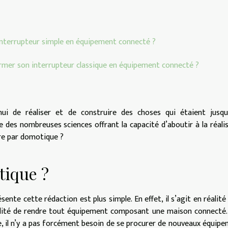
 interrupteur simple en équipement connecté ?
ormer son interrupteur classique en équipement connecté ?
ui de réaliser et de construire des choses qui étaient jusqu’
e des nombreuses sciences offrant la capacité d’aboutir à la réali
dre par domotique ?
tique ?
nte cette rédaction est plus simple. En effet, il s’agit en réalité
bilité de rendre tout équipement composant une maison connecté
ue, il n’y a pas forcément besoin de se procurer de nouveaux équip