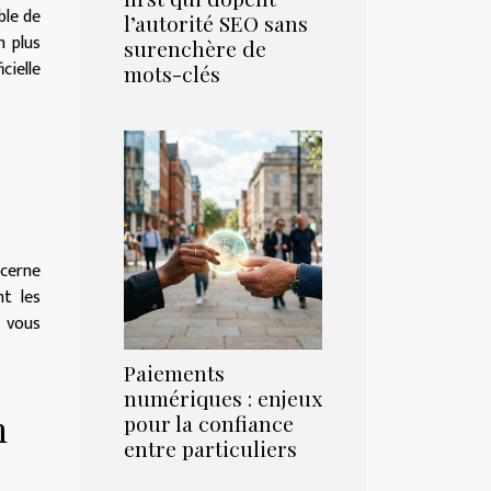
ble de
l’autorité SEO sans
n plus
surenchère de
cielle
mots-clés
ncerne
nt les
, vous
Paiements
numériques : enjeux
n
pour la confiance
entre particuliers