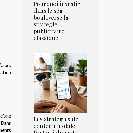
Pourquoi investir
dans le sea
bouleverse la
stratégie
publicitaire
classique
alors
sation
 d’une
Les stratégies de
. Dans
contenu mobile-
ements
first qui dopent