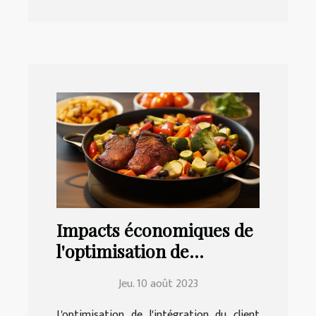
Impacts économiques de
l'optimisation de
l'onboarding client et de
Jeu. 10 août 2023
la collecte de données
L'optimisation de l'intégration du client