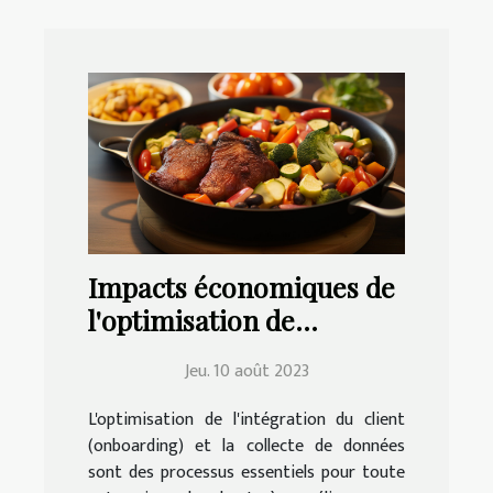
Impacts économiques de
l'optimisation de
l'onboarding client et de
Jeu. 10 août 2023
la collecte de données
L'optimisation de l'intégration du client
(onboarding) et la collecte de données
sont des processus essentiels pour toute