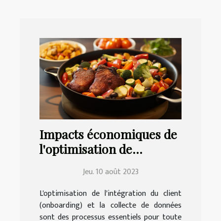
Impacts économiques de
l'optimisation de
l'onboarding client et de
Jeu. 10 août 2023
la collecte de données
L'optimisation de l'intégration du client
(onboarding) et la collecte de données
sont des processus essentiels pour toute