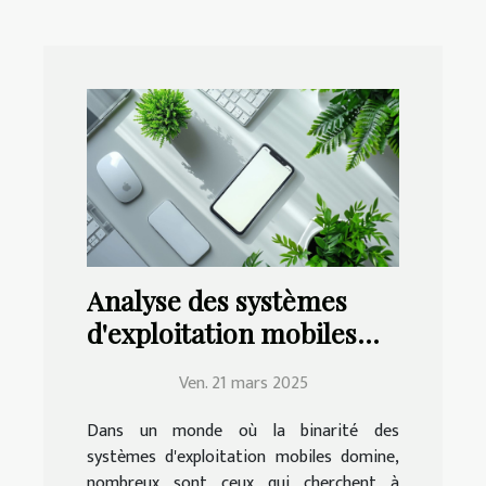
Analyse des systèmes
d'exploitation mobiles
alternatifs pour ceux qui
Ven. 21 mars 2025
fuient iOS et Android
Dans un monde où la binarité des
systèmes d'exploitation mobiles domine,
nombreux sont ceux qui cherchent à