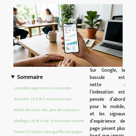
Sur Google, la
Sommaire
bascule est
nette :
Le mobile juge en trois secondes
l’indexation est
pensée d’abord
Autorité : l’E-E-A-T, version terrain
pour le mobile,
Moins de mots-clés, plus de scénarios
et les signaux
d’expérience de
Maillage, UX et local : le trio sous-estimé
page pèsent plus
Passer à l’action, sans gonfler les pages
lourd que jamais.